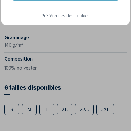
James & Nicholson
Préférences des cookies
Référence
JN391
Grammage
140 g/m²
Composition
100% polyester
6 tailles disponibles
S
M
L
XL
XXL
3XL