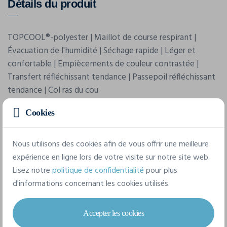
Détails du produit
TOPCOOL®-polyester | Maillot de course respirant |
Évacuation de l'humidité | Séchage rapide | Léger et
confortable | Empiècements de couleur contrastée |
Transfert réfléchissant tendance | Passepoil réfléchissant
tendance | Col ras du cou
Cookies
Nous utilisons des cookies afin de vous offrir une meilleure
expérience en ligne lors de votre visite sur notre site web.
Lisez notre
politique de confidentialité
pour plus
d'informations concernant les cookies utilisés.
Caractéristiques
Accepter les cookies
Marque