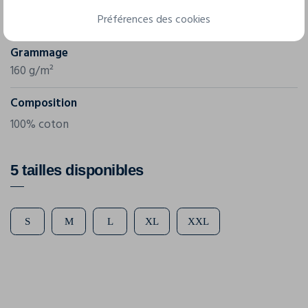
Référence
Préférences des cookies
JN911
Grammage
160 g/m²
Composition
100% coton
5 tailles disponibles
S
M
L
XL
XXL