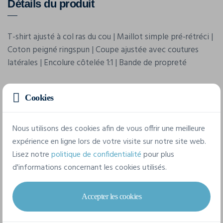
Détails du produit
T-shirt ajusté à col ras du cou | Maillot simple pré-rétréci |
Coton peigné ringspun | Coupe ajustée avec coutures
latérales | Encolure côtelée 1:1 | Bande de propreté
Cookies
Nous utilisons des cookies afin de vous offrir une meilleure
expérience en ligne lors de votre visite sur notre site web.
Lisez notre
politique de confidentialité
pour plus
Caractéristiques
d'informations concernant les cookies utilisés.
Marque
Accepter les cookies
James & Nicholson