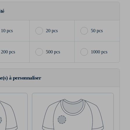
ité
10 pcs
20 pcs
50 pcs
200 pcs
500 pcs
1000 pcs
ne(s) à personnaliser