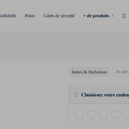
Softshells
Polos
Gilets de sécurité
+ de produits
James & Nicholson
JN 005
Choisissez votre coule