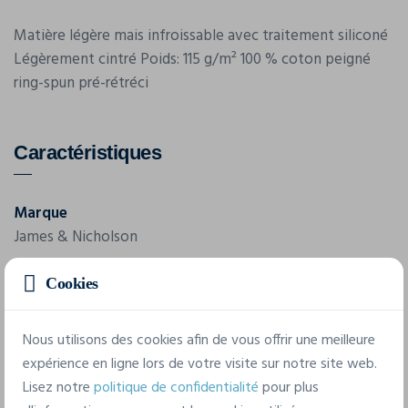
Matière légère mais infroissable avec traitement siliconé
Légèrement cintré Poids: 115 g/m² 100 % coton peigné
ring-spun pré-rétréci
Caractéristiques
Marque
James & Nicholson
Référence
Cookies
JN 184
Nous utilisons des cookies afin de vous offrir une meilleure
Composition
expérience en ligne lors de votre visite sur notre site web.
100 % coton peigné ring-spun pré-rétréci
Lisez notre
politique de confidentialité
pour plus