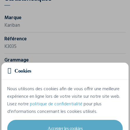
Marque
Kariban
Référence
K3035
Grammage
160 g/m²
Cookies
Composition
Nous utilisons des cookies afin de vous offrir une meilleure
100% Coton
expérience en ligne lors de votre visite sur notre site web.
Lisez notre
politique de confidentialité
pour plus
5 tailles disponibles
d'informations concernant les cookies utilisés.
Accepter les cookies