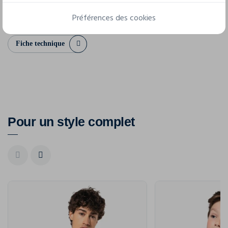
XS
S
M
L
XL
XXL
Préférences des cookies
Fiche technique
Pour un style complet