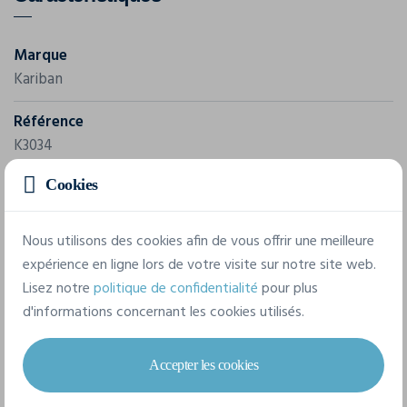
Marque
Kariban
Référence
K3034
Cookies
Grammage
160 g/m²
Nous utilisons des cookies afin de vous offrir une meilleure
Composition
expérience en ligne lors de votre visite sur notre site web.
100% Coton
Lisez notre
politique de confidentialité
pour plus
d'informations concernant les cookies utilisés.
6 tailles disponibles
Accepter les cookies