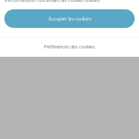
d'informations concernant les cookies utilisés.
Grammage
180 g/m²
Composition
Accepter les cookies
100% Coton
Préférences des cookies