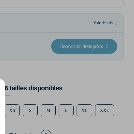
Voir détails
Recevoir un devis précis
6 tailles disponibles
XS
S
M
L
XL
XXL