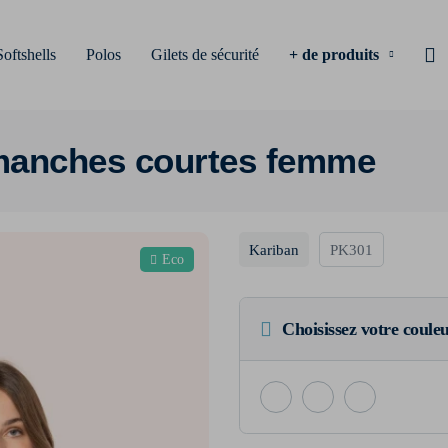
Softshells
Polos
Gilets de sécurité
+ de produits
 manches courtes femme
Kariban
PK301
Eco
Choisissez votre coule