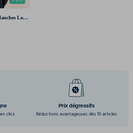
T-Shirt Supima® Col Rond Manches Longues Femme
gne
Prix dégressifs
es clics
Réductions avantageuses dès 10 articles