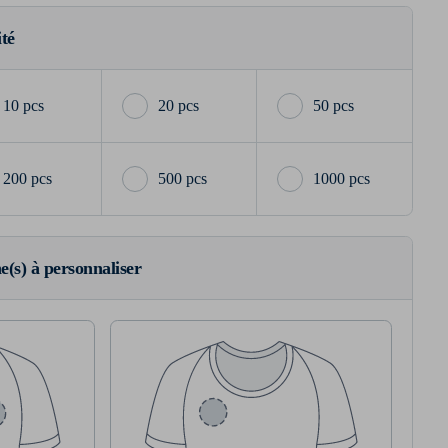
ité
10 pcs
20 pcs
50 pcs
200 pcs
500 pcs
1000 pcs
ne(s) à personnaliser