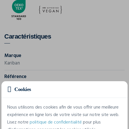
Caractéristiques
Marque
Kariban
Référence
PK302
Cookies
Grammage
180 g/m²
Nous utilisons des cookies afin de vous offrir une meilleure
expérience en ligne lors de votre visite sur notre site web.
Composition
Lisez notre
politique de confidentialité
pour plus
100% Coton