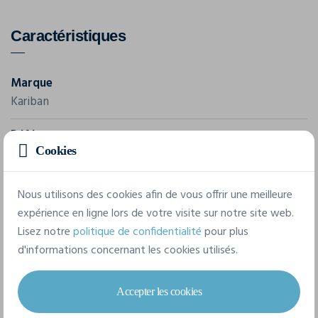
Caractéristiques
Marque
Kariban
Référence
Cookies
K3003
Grammage
Nous utilisons des cookies afin de vous offrir une meilleure
160 g/m²
expérience en ligne lors de votre visite sur notre site web.
Lisez notre
politique de confidentialité
pour plus
Composition
d'informations concernant les cookies utilisés.
100% Coton
Accepter les cookies
6 tailles disponibles