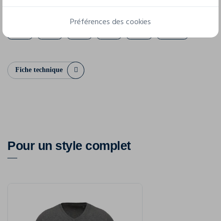
Préférences des cookies
XS
S
M
L
XL
XXL
Fiche technique
Pour un style complet