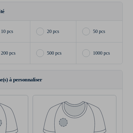
ité
10 pcs
20 pcs
50 pcs
200 pcs
500 pcs
1000 pcs
ne(s) à personnaliser