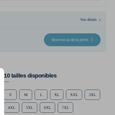
Voir détails
Recevoir un devis précis
10 tailles disponibles
S
M
L
XL
XXL
3XL
4XL
5XL
6XL
7XL