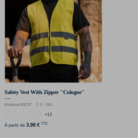
Safety Vest With Zipper "Cologne"
Korntex RX217
S - 5XL
+12
TTC
3,98 €
À partir de