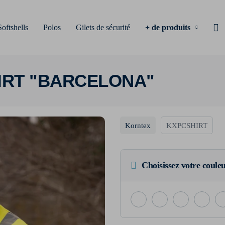
Softshells
Polos
Gilets de sécurité
+ de produits
HIRT "BARCELONA"
Korntex
KXPCSHIRT
Choisissez votre coule