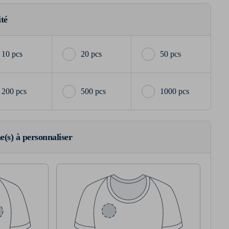
ité
10 pcs
20 pcs
50 pcs
200 pcs
500 pcs
1000 pcs
ne(s) à personnaliser