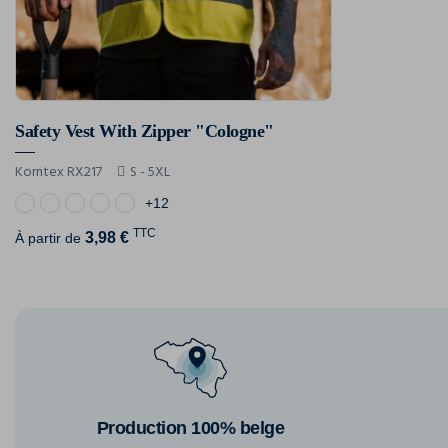
Safety Vest With Zipper "Cologne"
Korntex RX217
S - 5XL
+12
TTC
3,98 €
À partir de
Production 100% belge