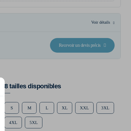
Voir détails
Recevoir un devis précis
8 tailles disponibles
S
M
L
XL
XXL
3XL
4XL
5XL