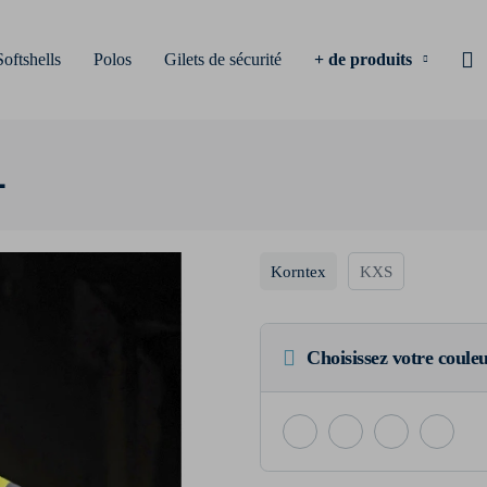
Softshells
Polos
Gilets de sécurité
+ de produits
1
Korntex
KXS
Choisissez votre coule