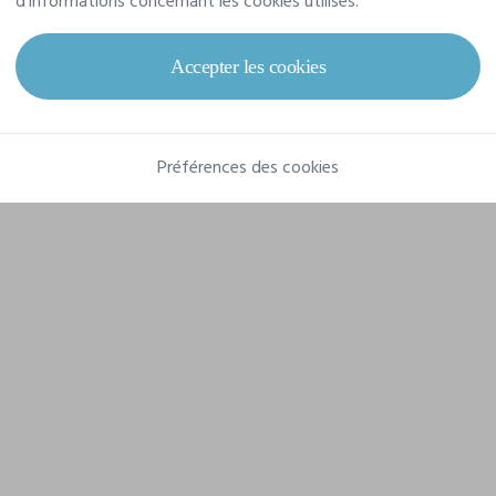
d'informations concernant les cookies utilisés.
Grammage
160 g/m²
Composition
Accepter les cookies
100% polyester
Préférences des cookies