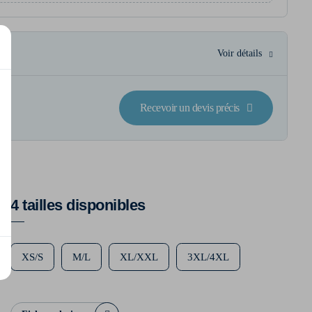
Voir détails
Recevoir un devis précis
4 tailles disponibles
XS/S
M/L
XL/XXL
3XL/4XL