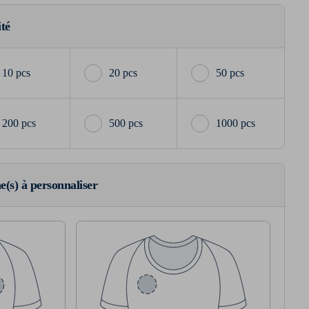
ité
10 pcs
20 pcs
50 pcs
200 pcs
500 pcs
1000 pcs
ne(s) à personnaliser