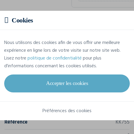
Cookies
Prix estimatif
Nous utilisons des cookies afin de vous offrir une meilleure
15,29 € TTC
/pièce
expérience en ligne lors de votre visite sur notre site web.
Soit un total de 152,94 € TTC
Lisez notre
politique de confidentialité
pour plus
d'informations concernant les cookies utilisés.
Accepter les cookies
Caractéristiques
Marque
Kustom Kit
Préférences des cookies
Référence
KK755