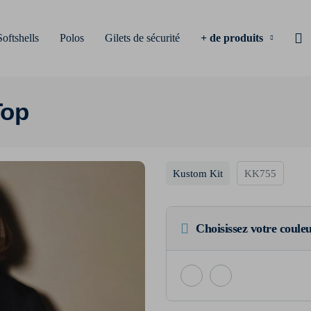
Softshells
Polos
Gilets de sécurité
+ de produits
Top
Kustom Kit
KK755
Choisissez votre coule