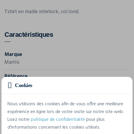
Tshirt en maille interlock, col rond
Caractéristiques
Marque
Mantis
Référence
M2
Cookies
Composition
Nous utilisons des cookies afin de vous offrir une meilleure
220gr/m², 100% coton interlock stretchy
expérience en ligne lors de votre visite sur notre site web.
Lisez notre
politique de confidentialité
pour plus
3 tailles disponibles
d'informations concernant les cookies utilisés.