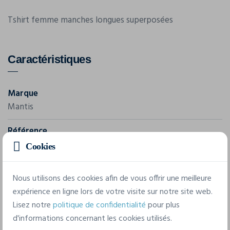
Tshirt femme manches longues superposées
Caractéristiques
Marque
Mantis
Référence
M45
Cookies
Composition
Nous utilisons des cookies afin de vous offrir une meilleure
200gr/m², 100% coton peigné interlock
expérience en ligne lors de votre visite sur notre site web.
Lisez notre
politique de confidentialité
pour plus
3 tailles disponibles
d'informations concernant les cookies utilisés.