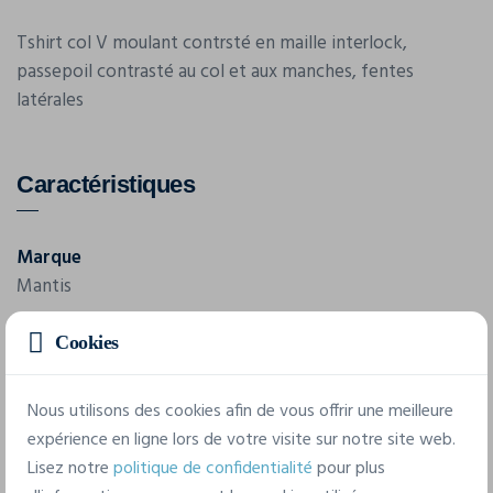
Tshirt col V moulant contrsté en maille interlock,
passepoil contrasté au col et aux manches, fentes
latérales
Caractéristiques
Marque
Mantis
Référence
Cookies
M4C
Nous utilisons des cookies afin de vous offrir une meilleure
Composition
expérience en ligne lors de votre visite sur notre site web.
220gr/m², 100% coton interlock stretchy
Lisez notre
politique de confidentialité
pour plus