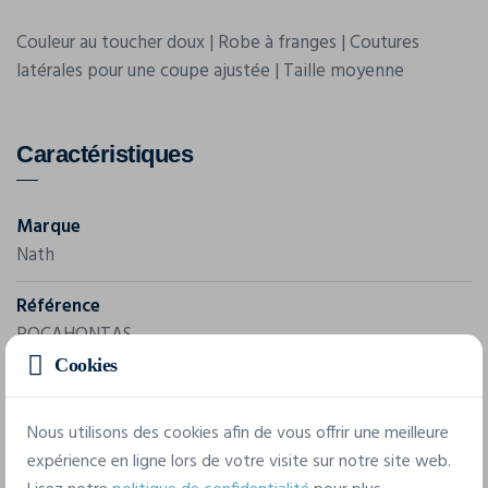
Couleur au toucher doux | Robe à franges | Coutures
latérales pour une coupe ajustée | Taille moyenne
Caractéristiques
Marque
Nath
Référence
POCAHONTAS
Cookies
Grammage
140 g/m²
Nous utilisons des cookies afin de vous offrir une meilleure
expérience en ligne lors de votre visite sur notre site web.
Composition