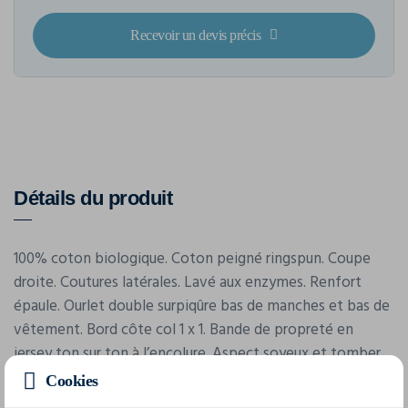
Recevoir un devis précis
Détails du produit
100% coton biologique. Coton peigné ringspun. Coupe
droite. Coutures latérales. Lavé aux enzymes. Renfort
épaule. Ourlet double surpiqûre bas de manches et bas de
vêtement. Bord côte col 1 x 1. Bande de propreté en
jersey ton sur ton à l’encolure. Aspect soyeux et tomber
fluide. Surface parfaitement lisse pour une
Cookies
personnalisation optimale. Large choix de couleurs.