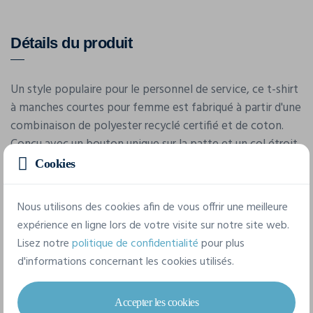
Détails du produit
Un style populaire pour le personnel de service, ce t-shirt
à manches courtes pour femme est fabriqué à partir d'une
combinaison de polyester recyclé certifié et de coton.
Conçu avec un bouton unique sur la patte et un col étroit
à bande, ce style a un toucher doux au tissu.
Cookies
Nous utilisons des cookies afin de vous offrir une meilleure
Caractéristiques
expérience en ligne lors de votre visite sur notre site web.
Lisez notre
politique de confidentialité
pour plus
Marque
d'informations concernant les cookies utilisés.
Premier
Accepter les cookies