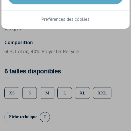
Référence
PR319
Préférences des cookies
Grammage
160 g/m²
Composition
60% Coton, 40% Polyester Recyclé
6 tailles disponibles
XS
S
M
L
XL
XXL
Fiche technique