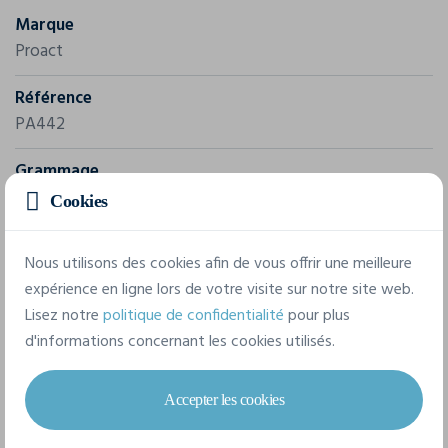
Marque
Proact
Référence
PA442
Grammage
140 g/m²
Cookies
Composition
Nous utilisons des cookies afin de vous offrir une meilleure
100% Polyester
expérience en ligne lors de votre visite sur notre site web.
Lisez notre
politique de confidentialité
pour plus
d'informations concernant les cookies utilisés.
5 tailles disponibles
Accepter les cookies
XS
S
M
L
XL