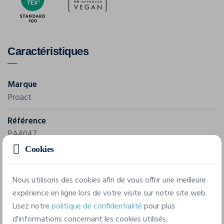
Caractéristiques
Marque
Proact
Référence
PA4047
Cookies
Grammage
140 g/m²
Nous utilisons des cookies afin de vous offrir une meilleure
expérience en ligne lors de votre visite sur notre site web.
Composition
Lisez notre
politique de confidentialité
pour plus
100% Polyester
d'informations concernant les cookies utilisés.