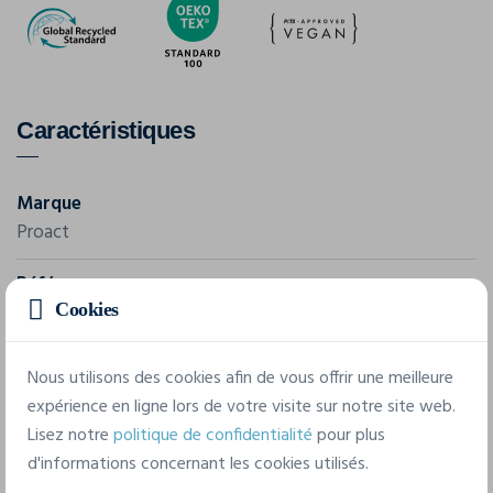
Caractéristiques
Marque
Proact
Référence
Cookies
PA4013
Grammage
Nous utilisons des cookies afin de vous offrir une meilleure
130 g/m²
expérience en ligne lors de votre visite sur notre site web.
Lisez notre
politique de confidentialité
pour plus
Composition
d'informations concernant les cookies utilisés.
100% Polyester