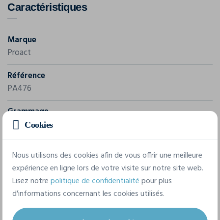
Caractéristiques
Marque
Proact
Référence
PA476
Grammage
140 g/m²
Cookies
Composition
Nous utilisons des cookies afin de vous offrir une meilleure
100% Polyester
expérience en ligne lors de votre visite sur notre site web.
Lisez notre
politique de confidentialité
pour plus
d'informations concernant les cookies utilisés.
7 tailles disponibles