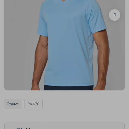
Proact
PA476