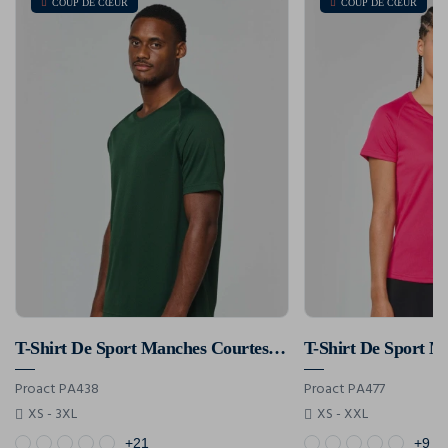
COUP DE CŒUR
COUP DE CŒUR
T-Shirt De Sport Manches Courtes Homme
Proact PA438
Proact PA477
XS - 3XL
XS - XXL
+21
+9