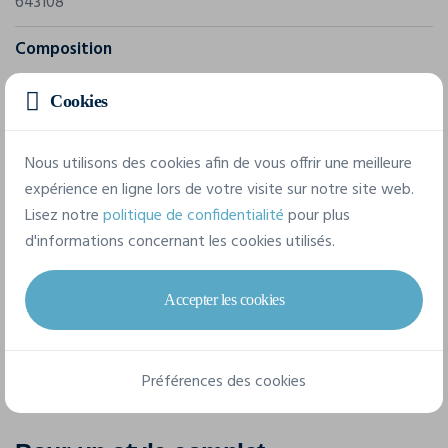
643108
Composition
1: 100% laine merino Matériel 2: 94% polyester, 6%
Cookies
polyamide
Nous utilisons des cookies afin de vous offrir une meilleure
8 tailles disponibles
expérience en ligne lors de votre visite sur notre site web.
Lisez notre
politique de confidentialité
pour plus
d'informations concernant les cookies utilisés.
XS
S
M
L
XL
XXL
3XL
4XL
Accepter les cookies
Préférences des cookies