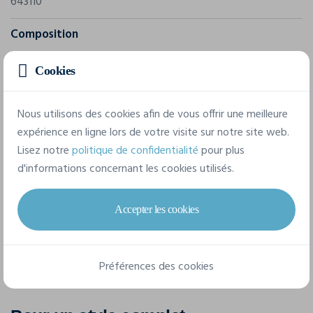
643110
Composition
1: 70% laine merino, 30% polypropylene matériel 2: 100%
Cookies
polypropylene
Nous utilisons des cookies afin de vous offrir une meilleure
8 tailles disponibles
expérience en ligne lors de votre visite sur notre site web.
Lisez notre
politique de confidentialité
pour plus
d'informations concernant les cookies utilisés.
XS
S
M
L
XL
XXL
3XL
4XL
Accepter les cookies
Préférences des cookies