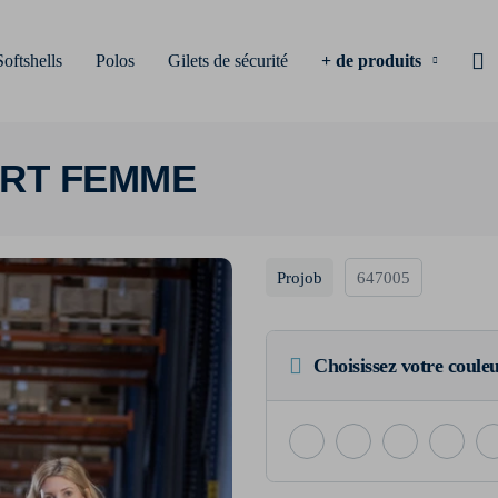
Softshells
Polos
Gilets de sécurité
+ de produits
IRT FEMME
Projob
647005
Choisissez votre coule