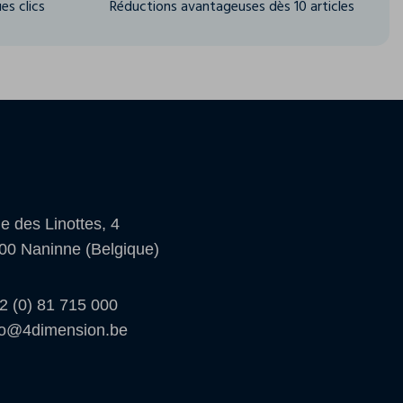
es clics
Réductions avantageuses dès 10 articles
e des Linottes, 4
00 Naninne (Belgique)
2 (0) 81 715 000
fo@4dimension.be