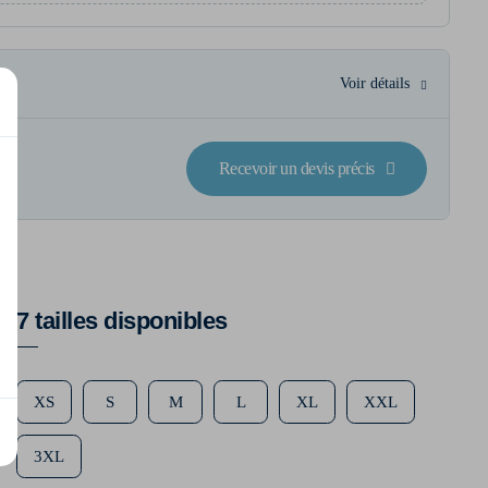
Voir détails
Recevoir un devis précis
7 tailles disponibles
XS
S
M
L
XL
XXL
3XL