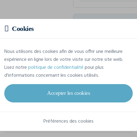
Prix estimatif
Cookies
21,70 € TTC
/pièce
Nous utilisons des cookies afin de vous offrir une meilleure
Soit un total de 216,95 € TTC
expérience en ligne lors de votre visite sur notre site web.
Lisez notre
politique de confidentialité
pour plus
d'informations concernant les cookies utilisés.
Caractéristiques
Accepter les cookies
Marque
Projob
Préférences des cookies
Référence
647005