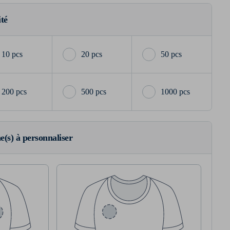
ité
10 pcs
20 pcs
50 pcs
200 pcs
500 pcs
1000 pcs
ne(s) à personnaliser