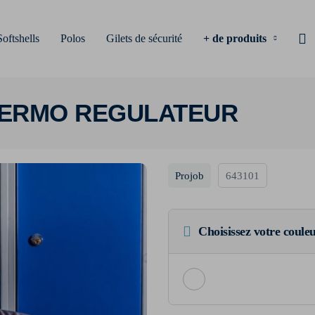
Softshells
Polos
Gilets de sécurité
+ de produits
HERMO REGULATEUR
Projob
643101
Choisissez votre coule