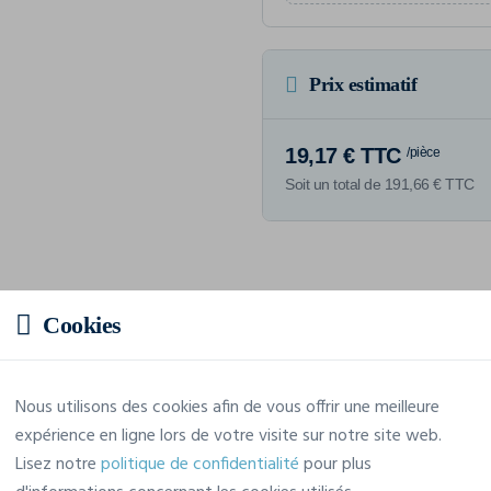
Prix estimatif
19,17 € TTC
/pièce
Soit un total de 191,66 € TTC
Caractéristiques
Cookies
Marque
Projob
Nous utilisons des cookies afin de vous offrir une meilleure
expérience en ligne lors de votre visite sur notre site web.
Référence
643101
Lisez notre
politique de confidentialité
pour plus