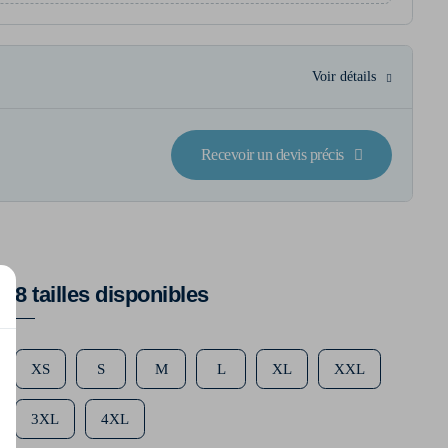
Voir détails
Recevoir un devis précis
8 tailles disponibles
XS
S
M
L
XL
XXL
3XL
4XL