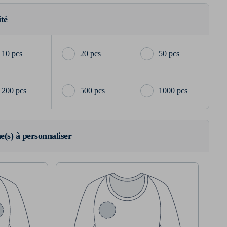
ité
10 pcs
20 pcs
50 pcs
200 pcs
500 pcs
1000 pcs
ne(s) à personnaliser