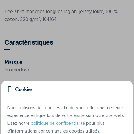
Tee-shirt manches longues raglan, jersey lourd, 100 %
coton, 220 g/m², 104164.
Caractéristiques
Marque
Promodoro
Référence
Cookies
349
Composition
Nous utilisons des cookies afin de vous offrir une meilleure
100% coton
expérience en ligne lors de votre visite sur notre site web.
Lisez notre
politique de confidentialité
pour plus
d'informations concernant les cookies utilisés.