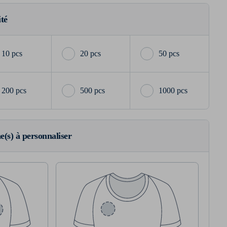
ité
10 pcs
20 pcs
50 pcs
200 pcs
500 pcs
1000 pcs
ne(s) à personnaliser