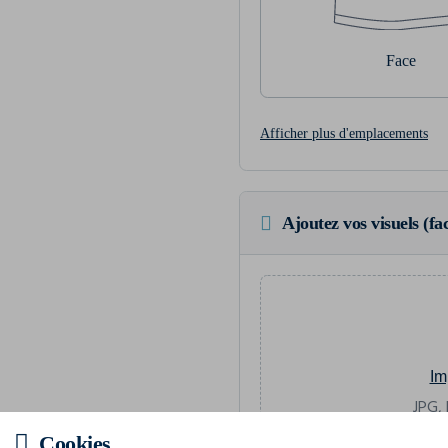
Face
Afficher plus d'emplacements
Ajoutez vos visuels (fac
Im
JPG, 
Cookies