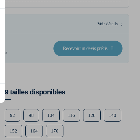
Voir détails
Recevoir un devis précis
lisé
9 tailles disponibles
92
98
104
116
128
140
152
164
176