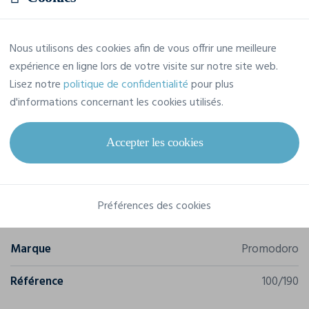
Nous utilisons des cookies afin de vous offrir une meilleure
Prix estimatif
expérience en ligne lors de votre visite sur notre site web.
Lisez notre
politique de confidentialité
pour plus
Prix sur demande
d'informations concernant les cookies utilisés.
Demandez votre devis personna
Accepter les cookies
Caractéristiques
Préférences des cookies
Marque
Promodoro
Référence
100/190