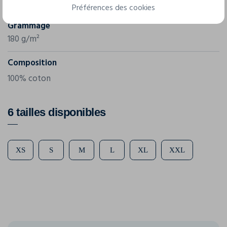
1060
Préférences des cookies
Grammage
180 g/m²
Composition
100% coton
6 tailles disponibles
XS
S
M
L
XL
XXL