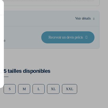
Voir détails
Recevoir un devis précis
lisé
5 tailles disponibles
S
M
L
XL
XXL