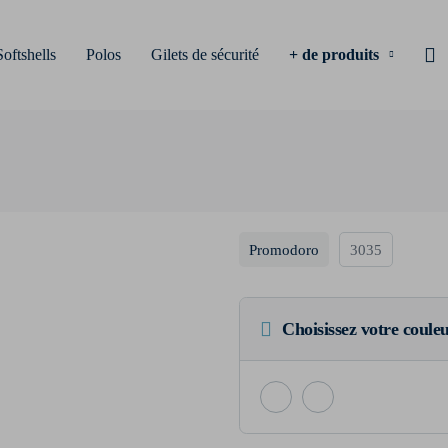
Softshells
Polos
Gilets de sécurité
+ de produits
Promodoro
3035
Choisissez votre coule