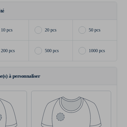
ité
10 pcs
20 pcs
50 pcs
200 pcs
500 pcs
1000 pcs
ne(s) à personnaliser