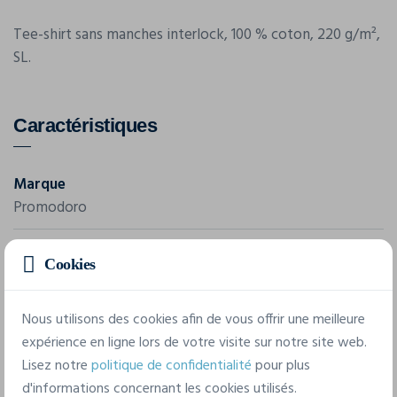
Tee-shirt sans manches interlock, 100 % coton, 220 g/m²,
SL.
Caractéristiques
Marque
Promodoro
Référence
Cookies
3404
Composition
Nous utilisons des cookies afin de vous offrir une meilleure
100 % coton, 220 g/m²,
expérience en ligne lors de votre visite sur notre site web.
Lisez notre
politique de confidentialité
pour plus
d'informations concernant les cookies utilisés.