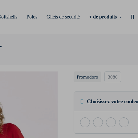
Softshells
Polos
Gilets de sécurité
+ de produits
T
Promodoro
3086
Choisissez votre coule