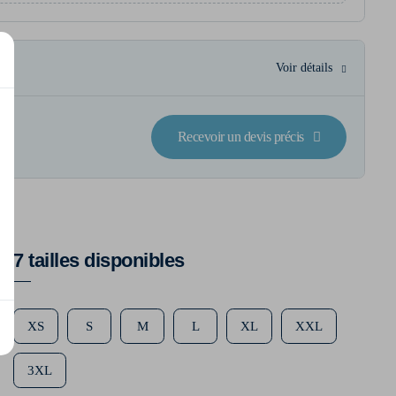
Voir détails
Recevoir un devis précis
7 tailles disponibles
XS
S
M
L
XL
XXL
3XL