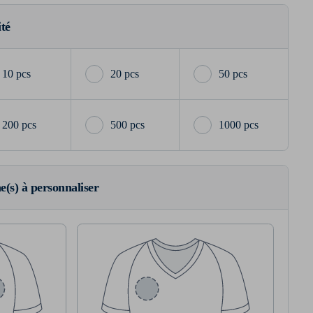
ité
10 pcs
20 pcs
50 pcs
200 pcs
500 pcs
1000 pcs
ne(s) à personnaliser