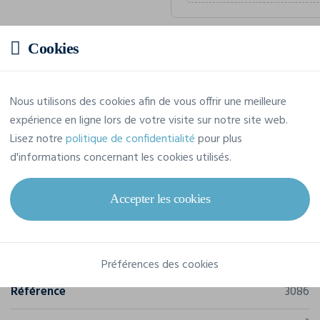
Cookies
Prix estimatif
Nous utilisons des cookies afin de vous offrir une meilleure
14,16 € TTC
/pièce
expérience en ligne lors de votre visite sur notre site web.
Soit un total de 141,57 € TTC
Lisez notre
politique de confidentialité
pour plus
d'informations concernant les cookies utilisés.
Accepter les cookies
Caractéristiques
Marque
Promodoro
Préférences des cookies
Référence
3086