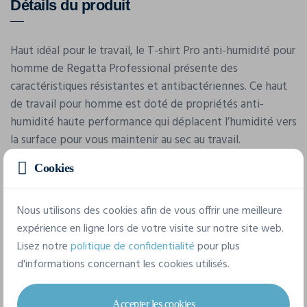
Détails du produit
Haut idéal pour le travail, le T-shirt Pro anti-humidité pour
homme de Regatta Professional présente des
caractéristiques résistantes et antibactériennes. Ce haut
de travail pour homme est doté de propriétés anti-
humidité haute performance qui déplacent l’humidité vers
la surface pour vous maintenir au sec au travail.
Cookies
Caractéristiques
Nous utilisons des cookies afin de vous offrir une meilleure
expérience en ligne lors de votre visite sur notre site web.
Marque
Lisez notre
politique de confidentialité
pour plus
Regatta
d'informations concernant les cookies utilisés.
Référence
TRS226
Accepter les cookies