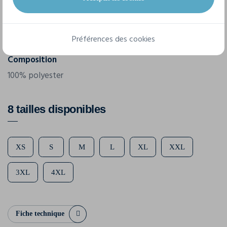
Grammage
130 g/m²
Préférences des cookies
Composition
100% polyester
8 tailles disponibles
XS
S
M
L
XL
XXL
3XL
4XL
Fiche technique