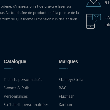
51
oderie, d'impression et de gravure laser sur
que. Notre chaîne de production à la pointe de la
+3
pe font de Quatrième Dimension l'un des actuels
in
Catalogue
Marques
T-shirts personnalisés
Stanley/Stella
Sweats & Pulls
B&C
Personnalisés
Fluoflash
Softshells personnalisées
Kariban