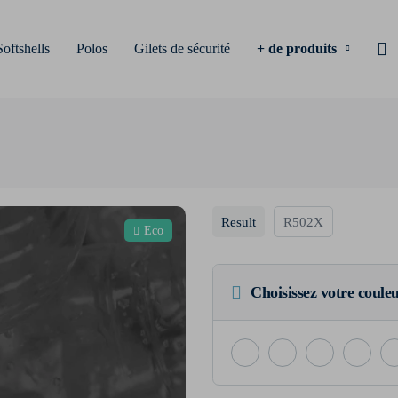
Softshells
Polos
Gilets de sécurité
+ de produits
Result
R502X
Eco
Choisissez votre coule