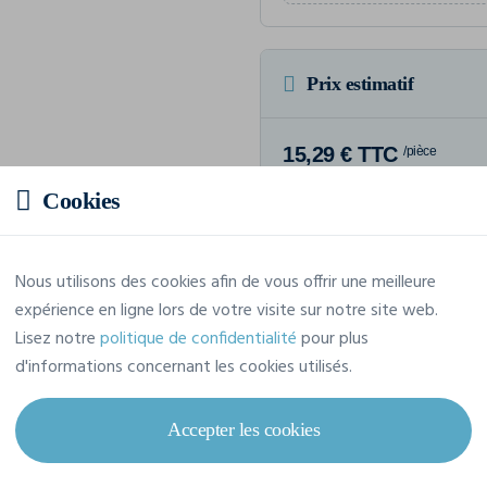
Prix estimatif
15,29 € TTC
/pièce
Soit un total de 152,94 € TTC
Cookies
Nous utilisons des cookies afin de vous offrir une meilleure
expérience en ligne lors de votre visite sur notre site web.
Caractéristiques
Lisez notre
politique de confidentialité
pour plus
d'informations concernant les cookies utilisés.
Marque
Result
Accepter les cookies
Référence
R502X