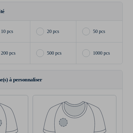
ité
10 pcs
20 pcs
50 pcs
200 pcs
500 pcs
1000 pcs
ne(s) à personnaliser