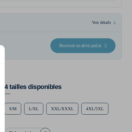
Voir détails
Recevoir un devis précis
4 tailles disponibles
S/M
L/XL
XXL/XXXL
4XL/5XL