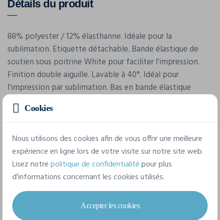
Détails du produit
88% polyester / 12% élasthanne. Idéale pour la
sublimation. Etiquette détachable. Bande élastique de
soutien sous poitrine White pour faciliter l'impression.
Finition double aiguille. Lavable à 40°. Idéal pour
l'impression par sublimation. Bas en bande élastique
souple, également imprimable. Coutures à double aiguille.
Cookies
Caractéristiques
Nous utilisons des cookies afin de vous offrir une meilleure
expérience en ligne lors de votre visite sur notre site web.
Lisez notre
politique de confidentialité
pour plus
Marque
d'informations concernant les cookies utilisés.
Skinnifit
Référence
Accepter les cookies
SK236