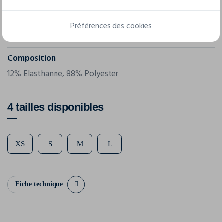
Grammage
Préférences des cookies
300 g/m²
Composition
12% Elasthanne, 88% Polyester
4 tailles disponibles
XS
S
M
L
Fiche technique