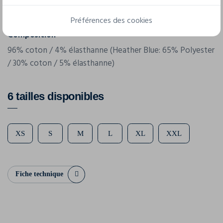
165 g/m²
Préférences des cookies
Composition
96% coton / 4% élasthanne (Heather Blue: 65% Polyester
/ 30% coton / 5% élasthanne)
6 tailles disponibles
XS
S
M
L
XL
XXL
Fiche technique