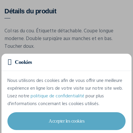
Détails du produit
Col ras du cou. Étiquette détachable. Coupe longue
moderne. Double surpiqûre aux manches et en bas.
Toucher doux.
Cookies
Caractéristiques
Nous utilisons des cookies afin de vous offrir une meilleure
expérience en ligne lors de votre visite sur notre site web.
Marque
Lisez notre
politique de confidentialité
pour plus
Skinnifit
d'informations concernant les cookies utilisés.
Référence
SK124
Accepter les cookies
Grammage