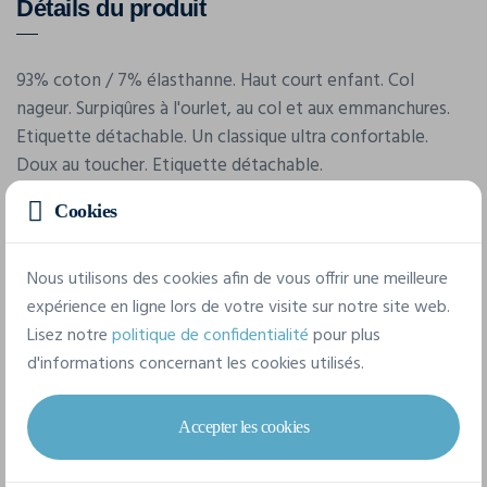
Détails du produit
93% coton / 7% élasthanne. Haut court enfant. Col
nageur. Surpiqûres à l'ourlet, au col et aux emmanchures.
Etiquette détachable. Un classique ultra confortable.
Doux au toucher. Etiquette détachable.
Cookies
Caractéristiques
Nous utilisons des cookies afin de vous offrir une meilleure
expérience en ligne lors de votre visite sur notre site web.
Marque
Lisez notre
politique de confidentialité
pour plus
Skinnifit
d'informations concernant les cookies utilisés.
Référence
SM106
Accepter les cookies
Grammage