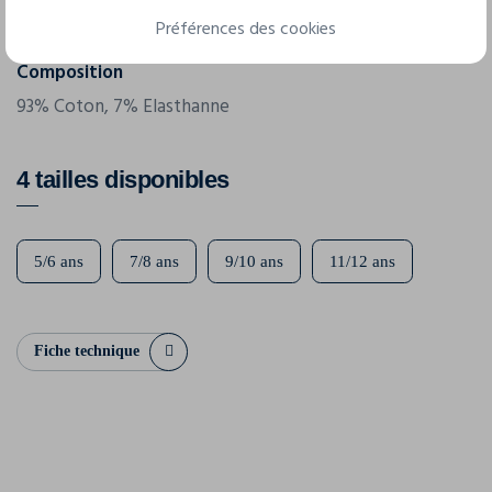
190 g/m²
Préférences des cookies
Composition
93% Coton, 7% Elasthanne
4 tailles disponibles
5/6 ans
7/8 ans
9/10 ans
11/12 ans
Fiche technique