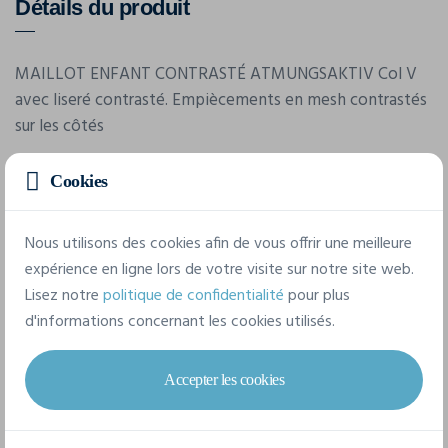
Détails du produit
MAILLOT ENFANT CONTRASTÉ ATMUNGSAKTIV Col V
avec liseré contrasté. Empiècements en mesh contrastés
sur les côtés
Cookies
Caractéristiques
Nous utilisons des cookies afin de vous offrir une meilleure
Marque
expérience en ligne lors de votre visite sur notre site web.
Sol's
Lisez notre
politique de confidentialité
pour plus
d'informations concernant les cookies utilisés.
Référence
01719
Accepter les cookies
Grammage
150 g/m²