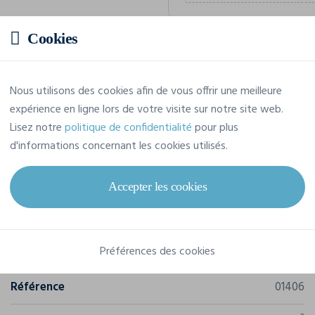
Cookies
Prix estimatif
Nous utilisons des cookies afin de vous offrir une meilleure
3,48 € TTC
/pièce
expérience en ligne lors de votre visite sur notre site web.
Soit un total de 34,85 € TTC
Lisez notre
politique de confidentialité
pour plus
d'informations concernant les cookies utilisés.
Accepter les cookies
Caractéristiques
Préférences des cookies
Marque
Sol's
Référence
01406