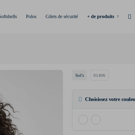
Softshells
Polos
Gilets de sécurité
+ de produits
Sol's
01406
Choisissez votre coule