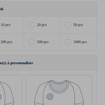
ité
10 pcs
20 pcs
50 pcs
200 pcs
500 pcs
1000 pcs
ne(s) à personnaliser