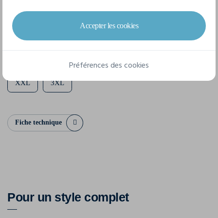
8 tailles disponibles
Accepter les cookies
XXS
XS
S
M
L
XL
Préférences des cookies
XXL
3XL
Fiche technique
Pour un style complet