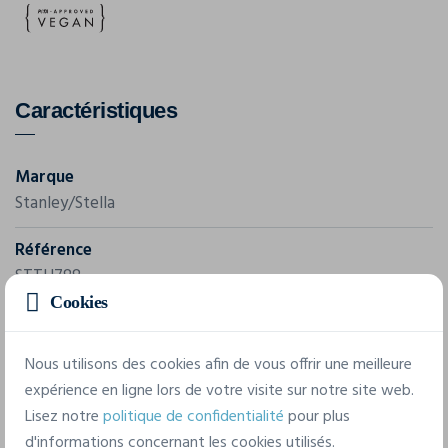
Caractéristiques
Marque
Stanley/Stella
Référence
STTU788
Cookies
Grammage
240 g/m²
Nous utilisons des cookies afin de vous offrir une meilleure
expérience en ligne lors de votre visite sur notre site web.
Composition
Lisez notre
politique de confidentialité
pour plus
100% Cotton - Organic Open End Carded
d'informations concernant les cookies utilisés.