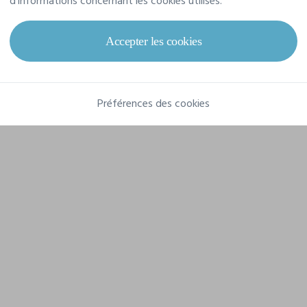
d'informations concernant les cookies utilisés.
Référence
STTK184
Accepter les cookies
Grammage
155 g/m²
Composition
Préférences des cookies
100% coton biologique filé et peigné