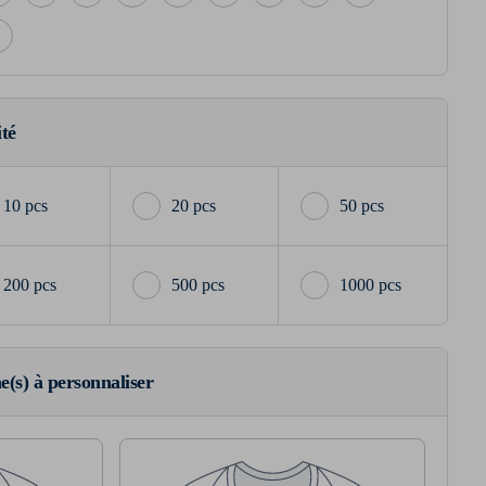
ité
10 pcs
20 pcs
50 pcs
200 pcs
500 pcs
1000 pcs
ne(s) à personnaliser