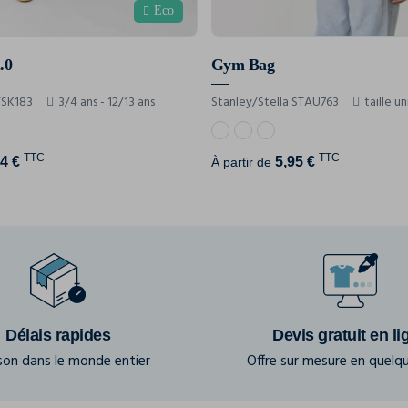
Eco
.0
Gym Bag
TSK183
3/4 ans - 12/13 ans
Stanley/Stella STAU763
taille u
TTC
TTC
4 €
5,95 €
À partir de
Délais rapides
Devis gratuit en li
ison dans le monde entier
Offre sur mesure en quelqu