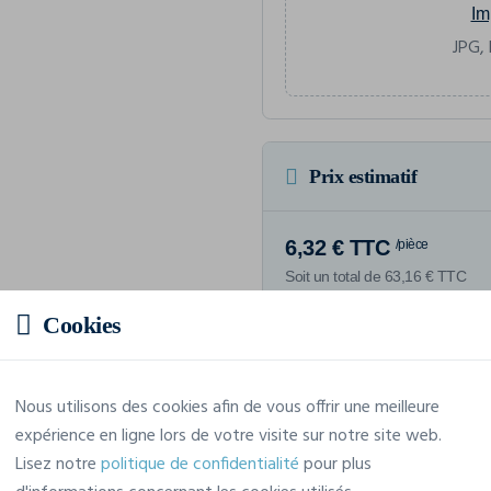
Im
JPG, 
Prix estimatif
6,32 € TTC
/pièce
Soit un total de 63,16 € TTC
Cookies
Nous utilisons des cookies afin de vous offrir une meilleure
Caractéristiques
expérience en ligne lors de votre visite sur notre site web.
Lisez notre
politique de confidentialité
pour plus
Marque
Stanley/Stella