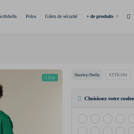
Softshells
Polos
Gilets de sécurité
+ de produits
Stanley/Stella
STTK184
Eco
Choisissez votre coule