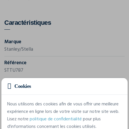
Caractéristiques
Marque
Stanley/Stella
Référence
STTU787
Grammage
Cookies
180 g/m²
Nous utilisons des cookies afin de vous offrir une meilleure
Composition
expérience en ligne lors de votre visite sur notre site web.
50% Cotton - Recycled Open End, 50% Cotton - Organic
Lisez notre
politique de confidentialité
pour plus
Raw Open End
d'informations concernant les cookies utilisés.