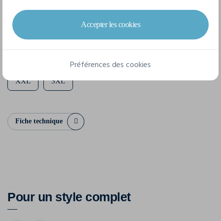
8 tailles disponibles
Accepter les cookies
XXS
XS
S
M
L
XL
Préférences des cookies
XXL
3XL
Fiche technique
Pour un style complet