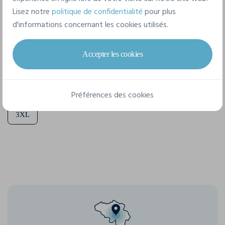
Composition
Lisez notre
politique de confidentialité
pour plus
100% Coton superpeigné. Jersey 170g/m²
d'informations concernant les cookies utilisés.
7 tailles disponibles
Accepter les cookies
XS
S
M
L
XL
XXL
Préférences des cookies
3XL