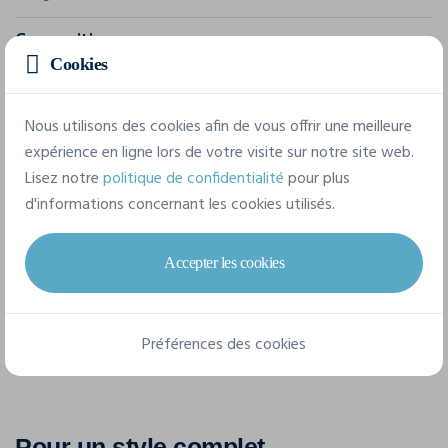
Composition
Cookies
100% coton
Nous utilisons des cookies afin de vous offrir une meilleure
6 tailles disponibles
expérience en ligne lors de votre visite sur notre site web.
Lisez notre
politique de confidentialité
pour plus
d'informations concernant les cookies utilisés.
S
M
L
XL
XXL
3XL
Accepter les cookies
Fiche technique
Préférences des cookies
Pour un style complet