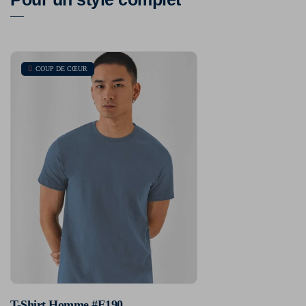
COUP DE CŒUR
T-Shirt Homme #E190