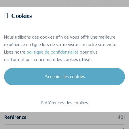
Cookies
Prix estimatif
Nous utilisons des cookies afin de vous offrir une meilleure
18,61 € TTC
/pièce
expérience en ligne lors de votre visite sur notre site web.
Soit un total de 186,10 € TTC
Lisez notre
politique de confidentialité
pour plus
d'informations concernant les cookies utilisés.
Accepter les cookies
Caractéristiques
Préférences des cookies
Marque
Tee Jays
Référence
401