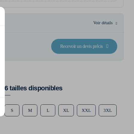
Voir détails
Recevoir un devis précis
6 tailles disponibles
S
M
L
XL
XXL
3XL