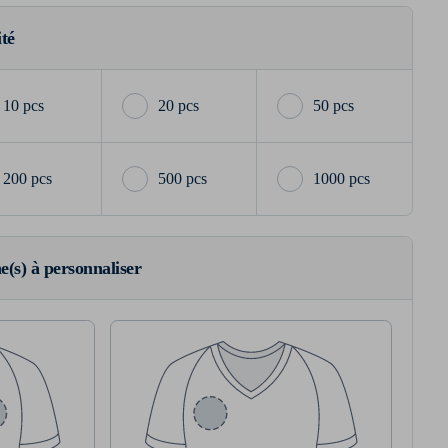
ité
10 pcs
20 pcs
50 pcs
200 pcs
500 pcs
1000 pcs
ne(s) à personnaliser