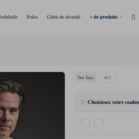
Softshells
Polos
Gilets de sécurité
+ de produits
Tee Jays
401
Choisissez votre coule