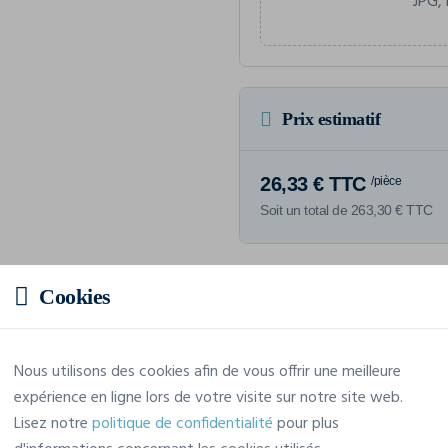
JPG, 
Prix estimatif
26,33 € TTC
/pièce
Soit un total de 263,30 € TTC
Cookies
Caractéristiques
Nous utilisons des cookies afin de vous offrir une meilleure
expérience en ligne lors de votre visite sur notre site web.
Marque
Wk. Designed To Work
Lisez notre
politique de confidentialité
pour plus