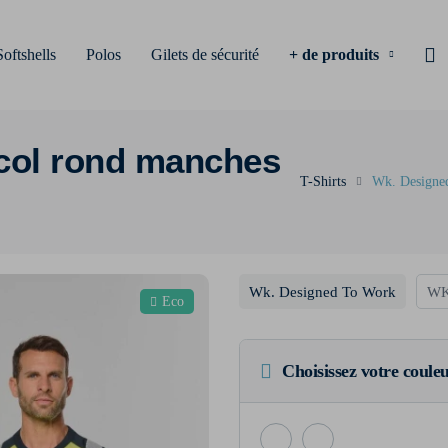
Softshells
Polos
Gilets de sécurité
+ de produits
é col rond manches
T-Shirts
Wk. Designed
Wk. Designed To Work
WK
Eco
Choisissez votre coule