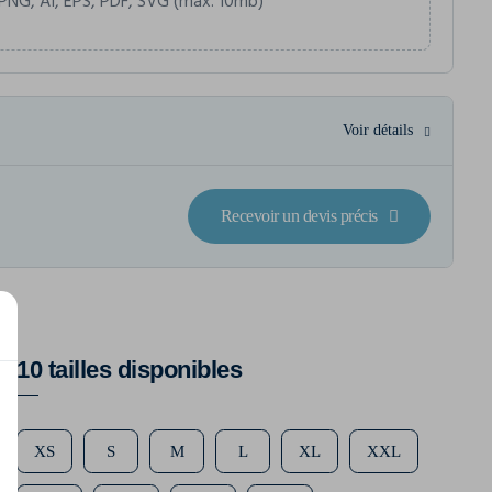
PNG, AI, EPS, PDF, SVG (max. 10mb)
Voir détails
Recevoir un devis précis
10 tailles disponibles
XS
S
M
L
XL
XXL