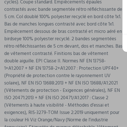
cycles). Coupe standard. Empiècements épaules
contrastés avec bande segmentée rétro réfléchissante de
5 cm. Col doublé 100% polyester recyclé en bord côte 1x1.
Bas de manches longues contrasté avec bord côte 1x1.
Empiècement dessous de bras contrasté et micro aéré en
birdseye 100% polyester recyclé. 2 bandes segmentées
rétro réfléchissantes de 5 cm devant, dos et manches. Bas
de vêtement contrasté. Finitions bas de vêtement
double aiguille. EPI Classe II. Normes NF EN 13758-
1+A1:2007 + NF EN 13758-2+A1:2007 : Protection UPF40+
(Propriété de protection contre le rayonnement UV
solaire), NF EN ISO 13688:2013 + NF EN ISO 13688/A1:2021
(Vêtements de protection - Exigences générales), NF EN
ISO 20471:2013 + NF EN ISO 20471/A1:2017 : Classe 2
(Vêtements à haute visibilité - Méthodes d’essai et
exigences), RIS-3279-TOM Issue 2:2019 uniquement pour
la couleur Hi Viz Orange/Navy (Norme de l’industrie