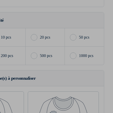
ité
10 pcs
20 pcs
50 pcs
200 pcs
500 pcs
1000 pcs
ne(s) à personnaliser