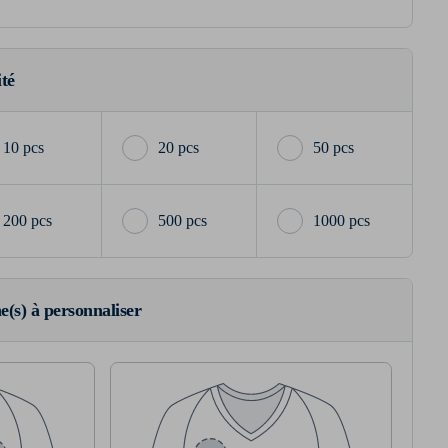
ité
10 pcs
20 pcs
50 pcs
200 pcs
500 pcs
1000 pcs
ne(s) à personnaliser