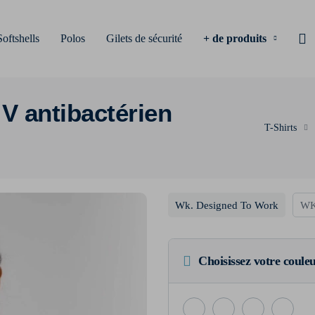
Softshells
Polos
Gilets de sécurité
+ de produits
 V antibactérien
T-Shirts
Wk. Designed To Work
WK
Choisissez votre coule