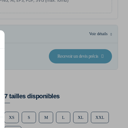
PNG, AI, EPS, PDF, SVG (max. 10mb)
Voir détails
Recevoir un devis précis
7 tailles disponibles
XS
S
M
L
XL
XXL