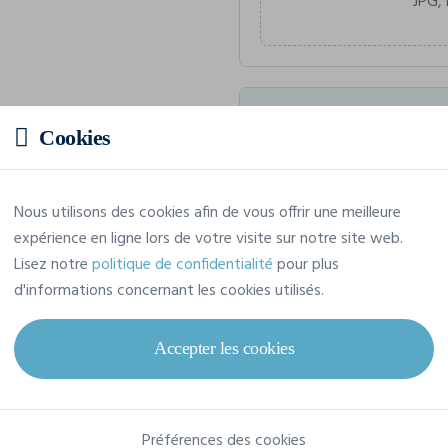
JPG, 
Prix estimatif
Cookies
7,67 € TTC
/pièce
Nous utilisons des cookies afin de vous offrir une meilleure
Soit un total de 76,71 € TTC
expérience en ligne lors de votre visite sur notre site web.
Lisez notre
politique de confidentialité
pour plus
d'informations concernant les cookies utilisés.
Caractéristiques
Accepter les cookies
Marque
Wk. Designed To Work
Préférences des cookies