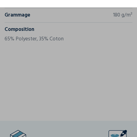
Référence
WK317
Grammage
180 g/m²
Composition
65% Polyester, 35% Coton