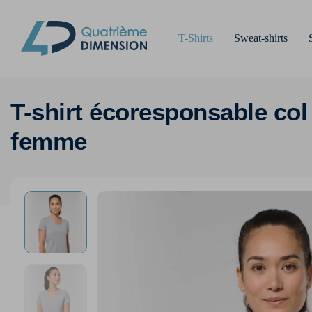
T-Shirts
Sweat-shirts
T-shirt écoresponsable col
femme