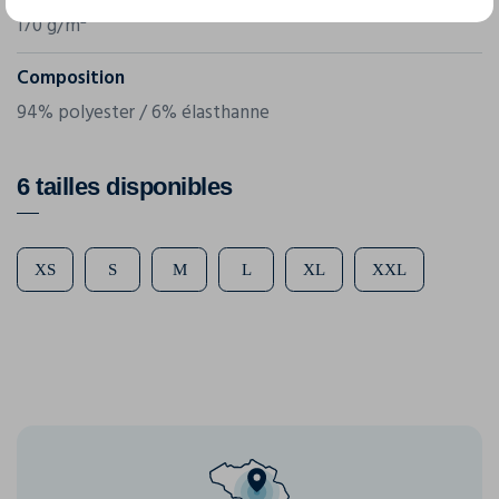
170 g/m²
Composition
94% polyester / 6% élasthanne
6 tailles disponibles
XS
S
M
L
XL
XXL