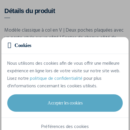
Détails du produit
Modèle classique à col en V | Deux poches plaquées avec
un porte-stylo sur un côté | Fentes de chaque côté de
l'ourlet inférieur | Confectionné en polyester recyclé
Cookies
Nous utilisons des cookies afin de vous offrir une meilleure
Caractéristiques
expérience en ligne lors de votre visite sur notre site web.
Lisez notre
politique de confidentialité
pour plus
d'informations concernant les cookies utilisés.
Marque
Exner
Accepter les cookies
Référence
704
Préférences des cookies
Grammage