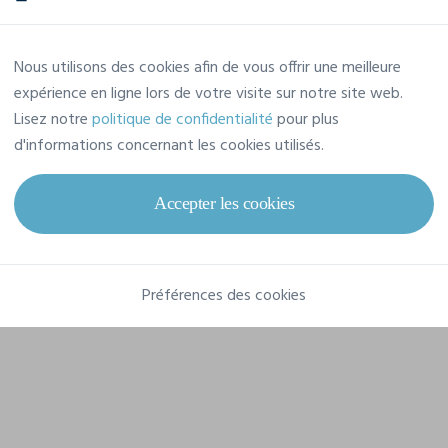
Caractéristiques
Nous utilisons des cookies afin de vous offrir une meilleure
expérience en ligne lors de votre visite sur notre site web.
Lisez notre
politique de confidentialité
pour plus
Marque
Premier
d'informations concernant les cookies utilisés.
Référence
PR154
Accepter les cookies
Grammage
195 g/m²
Composition
Préférences des cookies
65% Polyester, 35% Coton