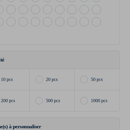
ité
10 pcs
20 pcs
50 pcs
200 pcs
500 pcs
1000 pcs
ne(s) à personnaliser