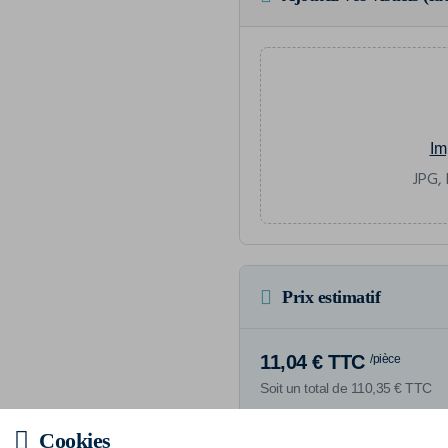
Im
JPG, 
Prix estimatif
11,04 € TTC
/pièce
Soit un total de 110,35 € TTC
Cookies