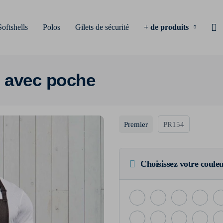
Softshells
Polos
Gilets de sécurité
+ de produits
" avec poche
Premier
PR154
Choisissez votre coule