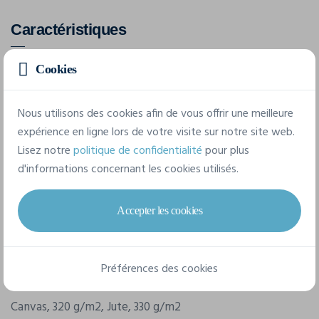
Caractéristiques
Cookies
Marque
4Do
Nous utilisons des cookies afin de vous offrir une meilleure
Référence
expérience en ligne lors de votre visite sur notre site web.
210701
Lisez notre
politique de confidentialité
pour plus
d'informations concernant les cookies utilisés.
Grammage
320 g/m2,330 g/m2
Accepter les cookies
Dimensions
42,5 x 32 x 19 cm
Préférences des cookies
Composition
Canvas, 320 g/m2, Jute, 330 g/m2